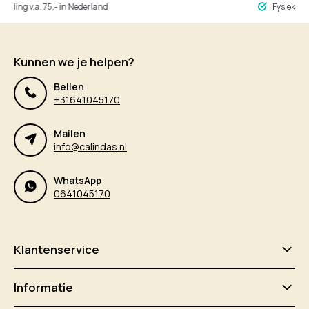
ng v.a. 75,- in Nederland
Fysieke winke
Kunnen we je helpen?
Bellen
+31641045170
Mailen
info@calindas.nl
WhatsApp
0641045170
Klantenservice
Informatie