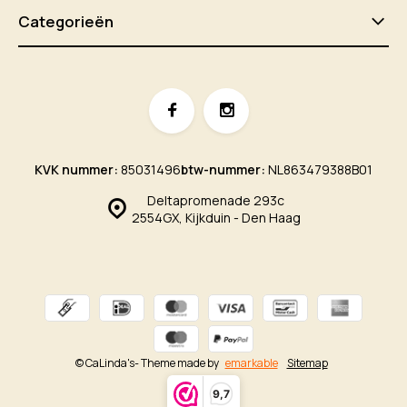
Categorieën
KVK nummer:
85031496
btw-nummer:
NL863479388B01
Deltapromenade 293c
2554GX, Kijkduin - Den Haag
© CaLinda's
- Theme made by
emarkable
Sitemap
9,7