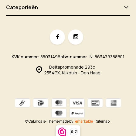
Categorieën
KVK nummer:
85031496
btw-nummer:
NL863479388B01
Deltapromenade 293c
2554GX, Kijkduin - Den Haag
© CaLinda's
- Theme made by
emarkable
Sitemap
9,7