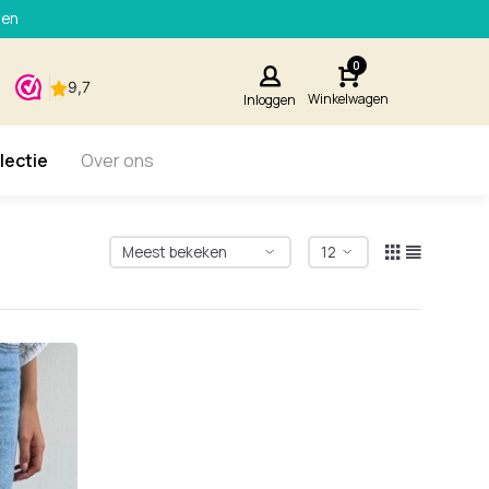
den
0
Winkelwagen
Inloggen
lectie
Over ons