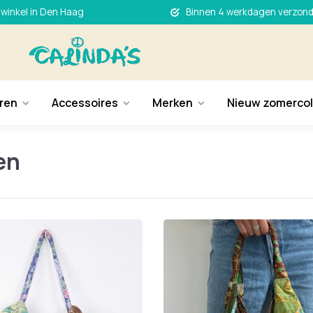
 winkel in Den Haag
Binnen 4 werkdagen verzon
ren
Accessoires
Merken
Nieuw zomercol
en