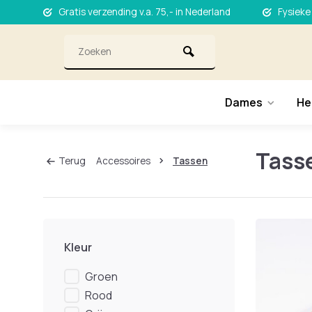
Gratis verzending v.a. 75,- in Nederland
Fysieke
Dames
He
Tass
Terug
Accessoires
Tassen
Kleur
Groen
Rood