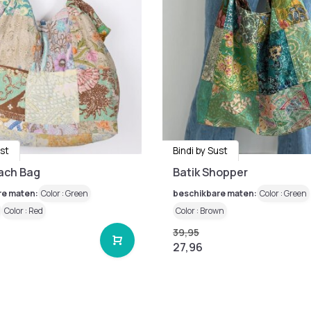
ust
Bindi by Sust
each Bag
Batik Shopper
re maten:
Color : Green
beschikbare maten:
Color : Green
Color : Red
Color : Brown
39,95
27,96