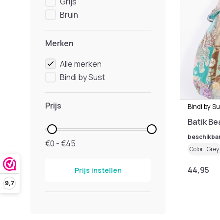
Grijs
Bruin
Merken
Alle merken
Bindi by Sust
Prijs
Bindi by S
Batik B
beschikba
€0 - €45
Color : Grey
44,95
Prijs instellen
9,7