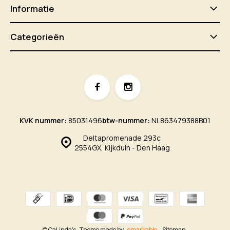
Informatie
Categorieën
KVK nummer:
85031496
btw-nummer:
NL863479388B01
Deltapromenade 293c
2554GX, Kijkduin - Den Haag
© CaLinda's
- Theme made by
emarkable
Sitemap