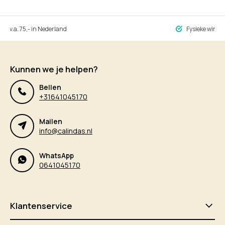
ng v.a. 75,- in Nederland
Fysieke winke
Kunnen we je helpen?
Bellen
+31641045170
Mailen
info@calindas.nl
WhatsApp
0641045170
Klantenservice