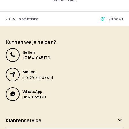
ng v.a. 75,- in Nederland
Fysieke winke
Kunnen we je helpen?
Bellen
+31641045170
Mailen
info@calindas.nl
WhatsApp
0641045170
Klantenservice