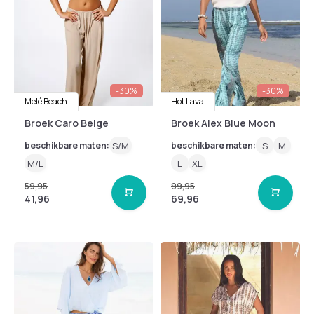
-30%
-30%
Melé Beach
Hot Lava
Broek Caro Beige
Broek Alex Blue Moon
beschikbare maten:
S/M
beschikbare maten:
S
M
M/L
L
XL
59,95
99,95
41,96
69,96