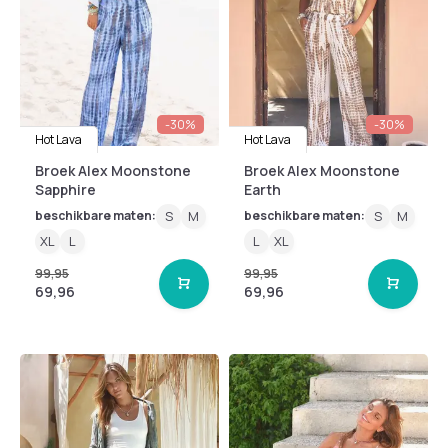
-30%
-30%
Hot Lava
Hot Lava
Broek Alex Moonstone
Broek Alex Moonstone
Sapphire
Earth
beschikbare maten:
S
M
beschikbare maten:
S
M
XL
L
L
XL
99,95
99,95
69,96
69,96