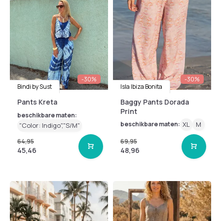
-30%
-30%
Bindi by Sust
Isla Ibiza Bonita
Pants Kreta
Baggy Pants Dorada
Print
beschikbare maten:
beschikbare maten:
XL
M
"Color: Indigo","S/M"
64,95
69,95
45,46
48,96