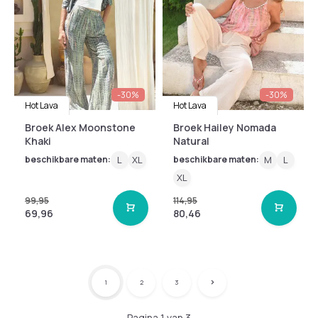
-30%
-30%
Hot Lava
Hot Lava
Broek Alex Moonstone
Broek Hailey Nomada
Khaki
Natural
beschikbare maten:
L
XL
beschikbare maten:
M
L
XL
99,95
114,95
69,96
80,46
1
2
3
Pagina 1 van 3