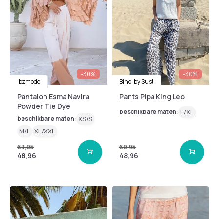
-30%
-30%
Ibzmode
Bindi by Sust
Pantalon Esma Navira
Pants Pipa King Leo
Powder Tie Dye
beschikbare maten:
L/XL
beschikbare maten:
XS/S
M/L
XL/XXL
69,95
69,95
48,96
48,96