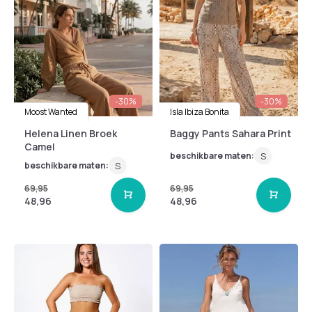
-30%
-30%
Moost Wanted
Isla Ibiza Bonita
Helena Linen Broek
Baggy Pants Sahara Print
Camel
beschikbare maten:
S
beschikbare maten:
S
69,95
69,95
48,96
48,96