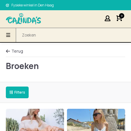
Fysieke winkel in Den Haag
0
Terug
Broeken
Filters