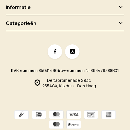
Informatie
Categorieën
KVK nummer:
85031496
btw-nummer:
NL863479388B01
Deltapromenade 293c
2554GX, Kijkduin - Den Haag