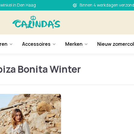
 winkel in Den Haag
Binnen 4 werkdagen verzon
ren
Accessoires
Merken
Nieuw zomercol
Ibiza Bonita Winter