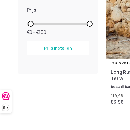
Prijs
€0 - €150
Prijs instellen
Isla Ibiza 
Long Ruf
Terra
beschikba
119,95
83,96
9,7