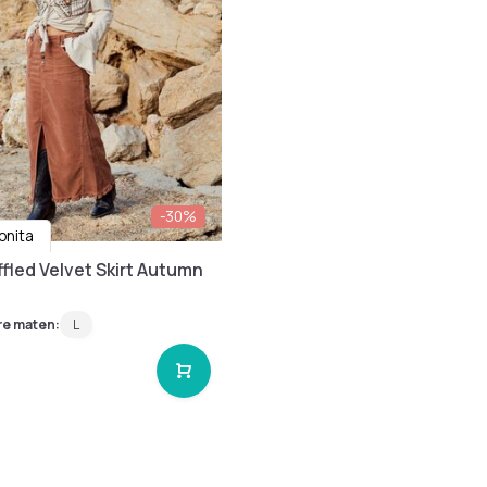
-30%
Bonita
fled Velvet Skirt Autumn
re maten:
L