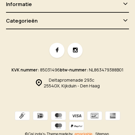
Informatie
Categorieën
KVK nummer:
85031496
btw-nummer:
NL863479388B01
Deltapromenade 293c
2554GX, Kijkduin - Den Haag
© CaLinda's
- Theme made by
emarkable
Sitemap