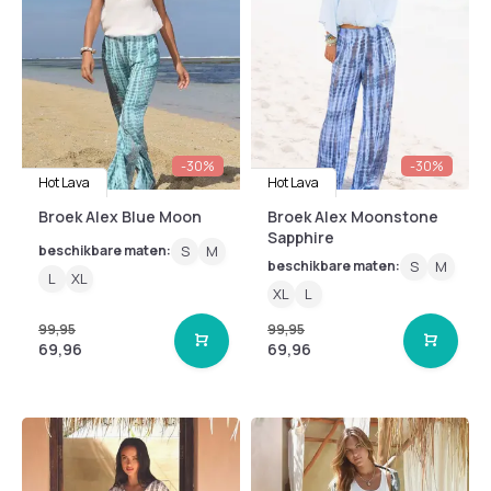
-30%
-30%
Hot Lava
Hot Lava
Broek Alex Blue Moon
Broek Alex Moonstone
Sapphire
beschikbare maten:
S
M
beschikbare maten:
S
M
L
XL
XL
L
99,95
99,95
69,96
69,96