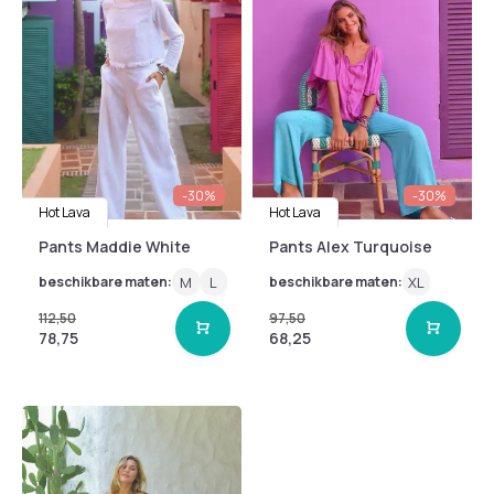
-30%
-30%
Hot Lava
Hot Lava
Pants Maddie White
Pants Alex Turquoise
beschikbare maten:
M
L
beschikbare maten:
XL
112,50
97,50
78,75
68,25