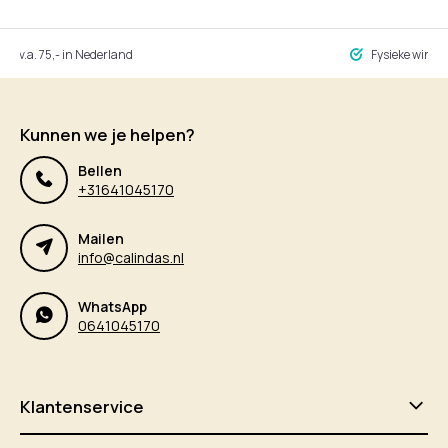
ng v.a. 75,- in Nederland
Fysieke winke
Kunnen we je helpen?
Bellen
+31641045170
Mailen
info@calindas.nl
WhatsApp
0641045170
Klantenservice