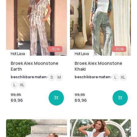
-30%
-30%
Hot Lava
Hot Lava
Broek Alex Moonstone
Broek Alex Moonstone
Earth
Khaki
beschikbare maten:
S
M
beschikbare maten:
L
XL
L
XL
99,95
99,95
69,96
69,96