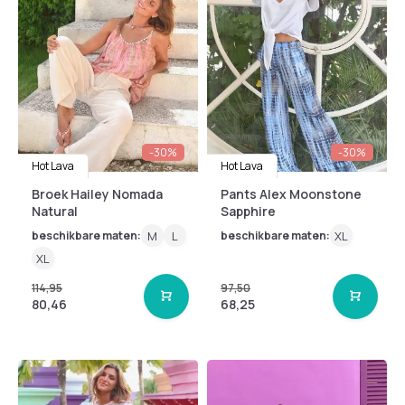
-30%
-30%
Hot Lava
Hot Lava
Broek Hailey Nomada
Pants Alex Moonstone
Natural
Sapphire
beschikbare maten:
M
L
beschikbare maten:
XL
XL
114,95
97,50
80,46
68,25