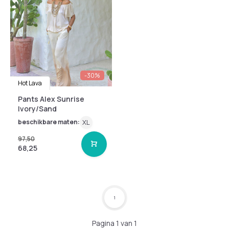
-30%
Hot Lava
Pants Alex Sunrise
Ivory/Sand
beschikbare maten:
XL
97,50
68,25
1
Pagina 1 van 1