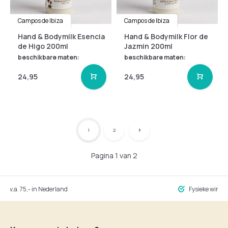
Campos de Ibiza
Campos de Ibiza
Hand & Bodymilk Esencia
Hand & Bodymilk Flor de
de Higo 200ml
Jazmin 200ml
beschikbare maten:
beschikbare maten:
24,95
24,95
1
2
Pagina 1 van 2
ng v.a. 75,- in Nederland
Fysieke winke