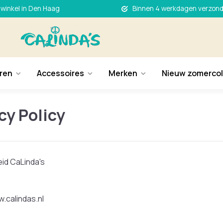
 winkel in Den Haag
Binnen 4 werkdagen verzon
ren
Accessoires
Merken
Nieuw zomercol
cy Policy
eid CaLinda's
.calindas.nl