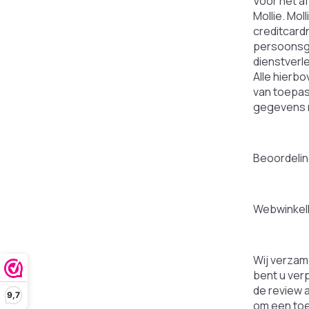
Voor het a
Mollie. Mo
creditcard
persoonsge
dienstverl
Alle hierb
van toepas
gegevens n
Beoordeli
Webwinkel
Wij verzam
bent u ver
de review 
9,7
om een toel