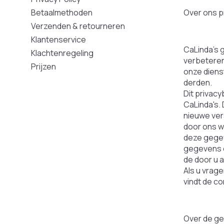
Betaalmethoden
Over ons p
Verzenden & retourneren
Klantenservice
CaLinda's 
Klachtenregeling
verbeteren
Prijzen
onze diens
derden.
Dit privac
CaLinda's.
nieuwe vers
door ons w
deze gegev
gegevens o
de door u 
Als u vrag
vindt de c
Over de g