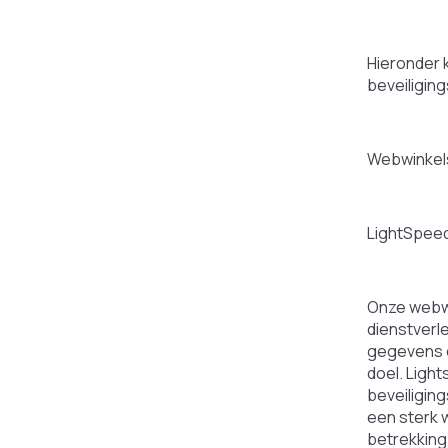
Hieronder 
beveiliging
Webwinkel
LightSpee
Onze webwi
dienstverl
gegevens o
doel. Ligh
beveiligin
een sterk 
betrekking