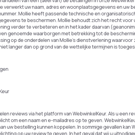
fhandelen van een (deel van) de betalingen in onze webwinkel 
llie verwerkt uw naam, adres en woonplaatsgegevens en uw 
nummer. Mollie heeft passende technische en organisatori
gevens te beschermen. Mollie behoudt zich het recht voor
ening verder te verbeteren en in het kader daarvan (geanoni
oven genoemde waarborgen met betrekking tot de bescherm
sing op de onderdelen van Mollie’s dienstverlening waarvoor z
iet langer dan op grond van de wettelijke termijnen is toeges
ngen
Keur
elen reviews via het platform van WebwinkelKeur. Als u een r
plicht om een naam en e-mailadres op te geven. WebwinkelKeu
aan uw bestelling kunnen koppelen. In sommige gevallen kan
ichting op uw review te geven. In het geval dat wij u uitnodig