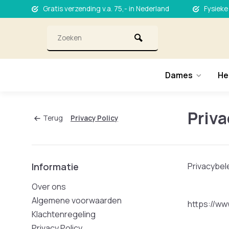
Gratis verzending v.a. 75,- in Nederland
Fysieke
Dames
He
Priva
Terug
Privacy Policy
Informatie
Privacybel
Over ons
Algemene voorwaarden
https://www
Klachtenregeling
Privacy Policy