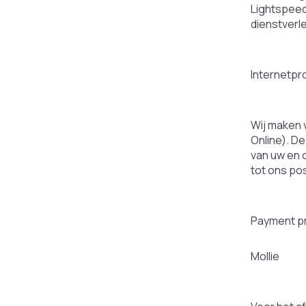
Lightspeed
dienstverl
Internetpro
Wij maken v
Online). D
van uw en 
tot ons pos
Payment p
Mollie