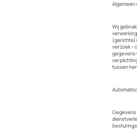
Algemeen d
Wij gebrui
verwerking 
(gerichte)
verzoek - 
gegevens w
verplichti
tussen hen 
Automatis
Gegevens d
dienstverl
besturing