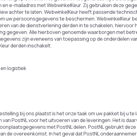
m en e-mailadres met WebwinkelKeur. Zij gebruiken deze gegev
iew achter te laten. WebwinkelKeur heeft passende technis
m uw persoonsgegevens te beschermen. WebwinkelKeur beho
veren van de dienstverlening derden in te schakelen, hiervoo
g gegeven. Alle hierboven genoemde waarborgen met betre
gevens zijn eveneens van toepassing op de onderdelen van
eur derden inschakelt.
en logistiek
estelling bij ons plaatst is het onze taak om uw pakket bij u t
 van PostNL voor het uitvoeren van de leveringen. Het is daar
oonplaatsgegevens met PostNL delen. PostNL gebruikt deze
van de overeenkomst. In het geval dat PostNL onderaannemer