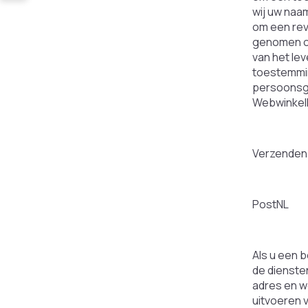
wij uw naa
om een rev
genomen o
van het le
toestemmin
persoonsge
WebwinkelK
Verzenden 
PostNL
Als u een b
de diensten
adres en w
uitvoeren 