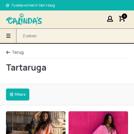
Fysieke winkel in Den Haag
0
Terug
Tartaruga
Filters