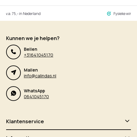
ng v.a. 75,- in Nederland
Fysieke winke
Kunnen we je helpen?
Bellen
+31641045170
Mailen
info@calindas.nl
WhatsApp
0641045170
Klantenservice