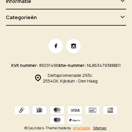
Informatie
Categorieën
KVK nummer:
85031496
btw-nummer:
NL863479388B01
Deltapromenade 293c
2554GX, Kijkduin - Den Haag
© CaLinda's
- Theme made by
emarkable
Sitemap