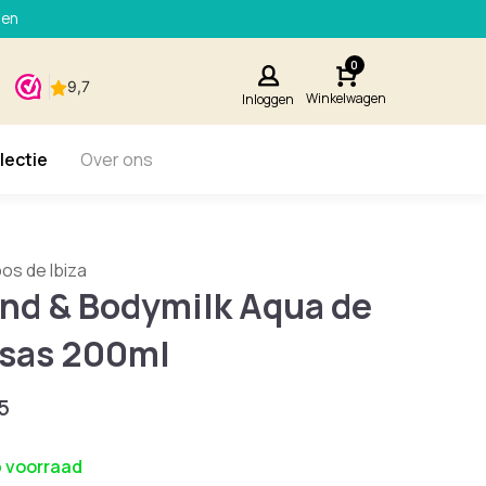
den
0
Winkelwagen
Inloggen
lectie
Over ons
s de Ibiza
nd & Bodymilk Aqua de
sas 200ml
5
 voorraad