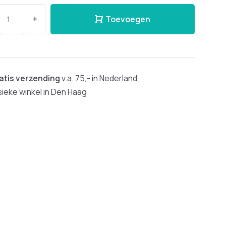
+
Toevoegen
atis verzending
v.a. 75,- in Nederland
sieke winkel in Den Haag