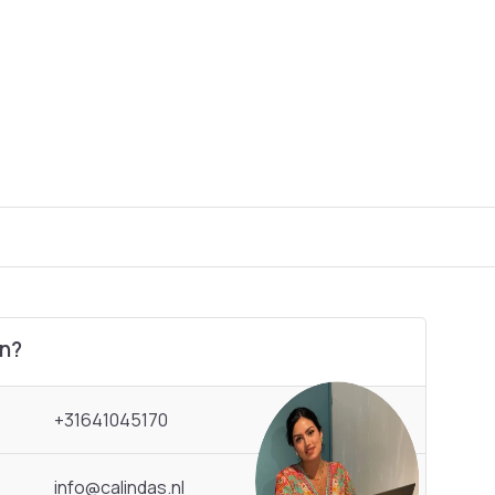
en?
+31641045170
info@calindas.nl