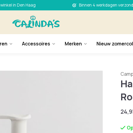
 winkel in Den Haag
Binnen 4 werkdagen verzon
ren
Accessoires
Merken
Nieuw zomercol
Campo
Ha
Ro
24,9
Op