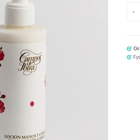
-
Gr
Fy