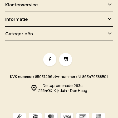
Klantenservice
Informatie
Categorieën
KVK nummer:
85031496
btw-nummer:
NL863479388B01
Deltapromenade 293c
2554GX, Kijkduin - Den Haag