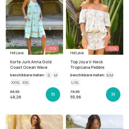
-30%
-30%
Hot Lava
Hot Lava
Korte Jurk Anna Gold
Top Joya V-Neck
Coast Ocean Wave
Tropicana Pebble
beschikbare maten:
S
M
beschikbare maten:
S/M
XXXL
XXL
L/XL
68,95
79,95
48,26
55,96