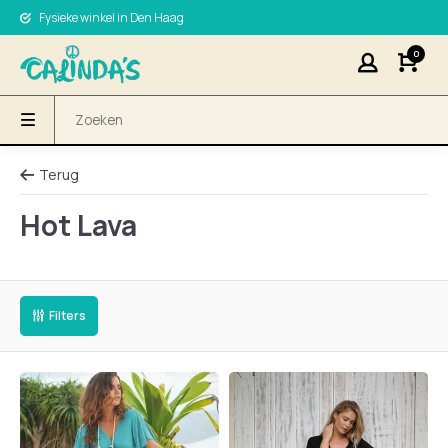
Fysieke winkel in Den Haag
0
Terug
Hot Lava
Filters