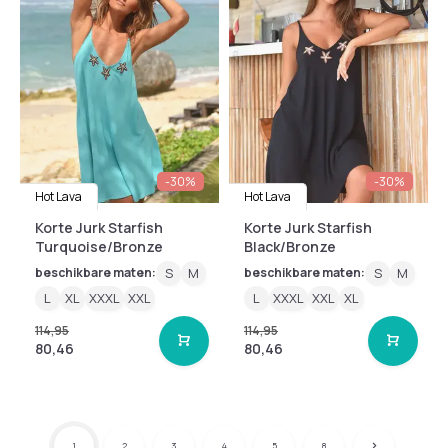
-30%
-30%
Hot Lava
Hot Lava
Korte Jurk Starfish
Korte Jurk Starfish
Turquoise/Bronze
Black/Bronze
beschikbare maten:
S
M
beschikbare maten:
S
M
L
XL
XXXL
XXL
L
XXXL
XXL
XL
114,95
114,95
80,46
80,46
1
2
3
4
5
8