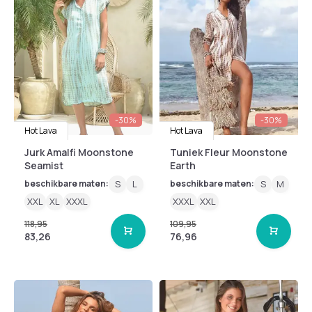
-30%
-30%
Hot Lava
Hot Lava
Jurk Amalfi Moonstone
Tuniek Fleur Moonstone
Seamist
Earth
beschikbare maten:
S
L
beschikbare maten:
S
M
XXL
XL
XXXL
XXXL
XXL
118,95
109,95
83,26
76,96