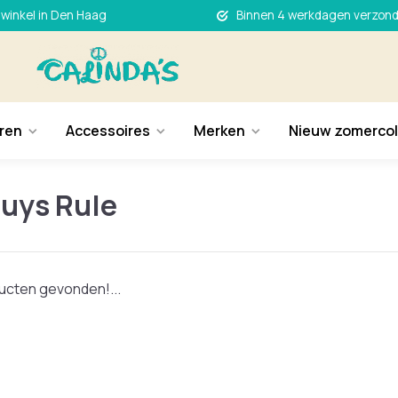
 winkel in Den Haag
Binnen 4 werkdagen verzon
ren
Accessoires
Merken
Nieuw zomercol
Guys Rule
cten gevonden!...