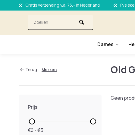
Gratis verzending v.a. 75,- in Nederland
Fysieke
Dames
He
Old 
Terug
Merken
Geen produ
Prijs
€0 - €5