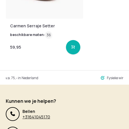
Carmen Serraje Setter
beschikbare maten:
36
59,95
ng v.a. 75,- in Nederland
Fysieke winke
Kunnen we je helpen?
Bellen
+31641045170