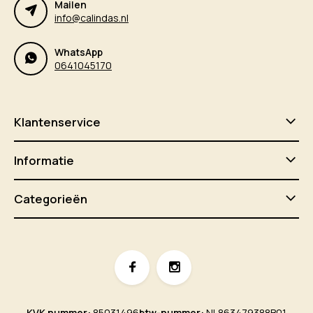
Mailen
info@calindas.nl
WhatsApp
0641045170
Klantenservice
Informatie
Categorieën
KVK nummer:
85031496
btw-nummer:
NL863479388B01