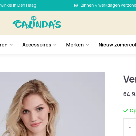
 winkel in Den Haag
Binnen 4 werkdagen verzon
ren
Accessoires
Merken
Nieuw zomercol
Ve
64,9
Op
-