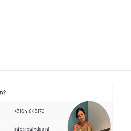
en?
+31641045170
info@calindas.nl