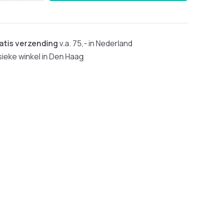
atis verzending
v.a. 75,- in Nederland
sieke winkel in Den Haag