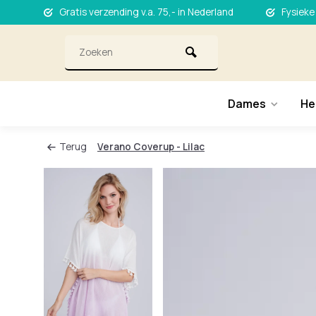
Gratis verzending v.a. 75,- in Nederland
Fysieke
Dames
He
Terug
Verano Coverup - Lilac