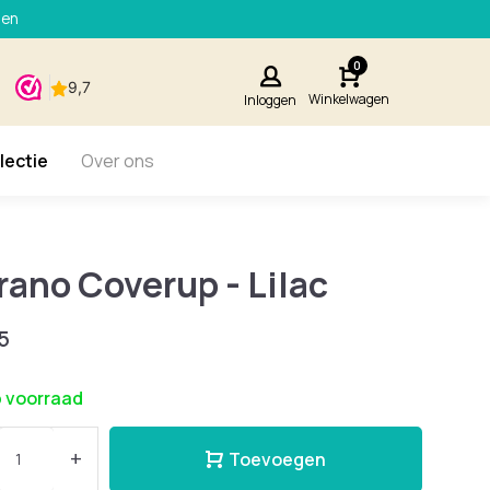
den
0
Winkelwagen
Inloggen
lectie
Over ons
rano Coverup - Lilac
5
 voorraad
+
Toevoegen