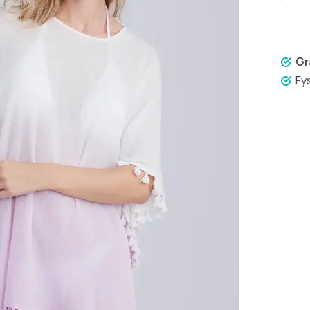
Gr
Fy