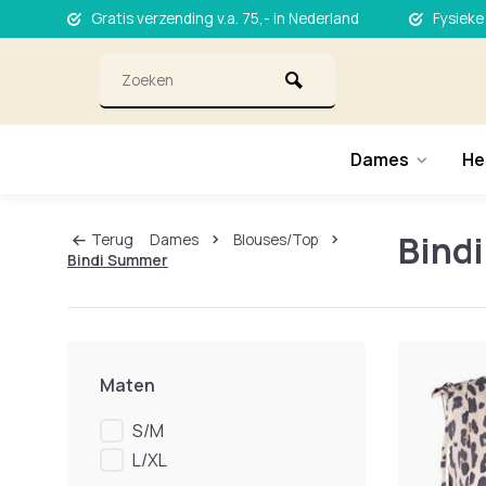
Gratis verzending v.a. 75,- in Nederland
Fysieke
Dames
He
Bind
Terug
Dames
Blouses/Top
Bindi Summer
Maten
S/M
L/XL