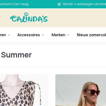
 winkel in Den Haag
Binnen 4 werkdagen verzon
ren
Accessoires
Merken
Nieuw zomercol
i Summer