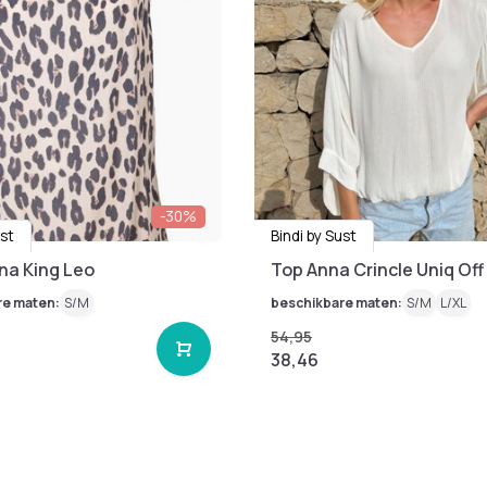
-30%
ust
Bindi by Sust
na King Leo
Top Anna Crincle Uniq Off
re maten:
S/M
beschikbare maten:
S/M
L/XL
54,95
38,46