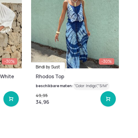
-30%
-30%
Bindi by Sust
 White
Rhodos Top
beschikbare maten:
"Color: Indigo","S/M"
49,95
34,96