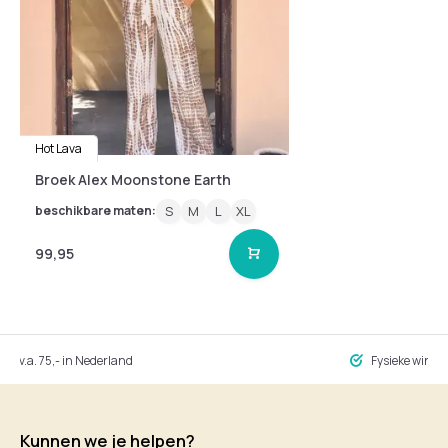
Hot Lava
Broek Alex Moonstone Earth
beschikbare maten:
S
M
L
XL
99,95
ng v.a. 75,- in Nederland
Fysieke winke
Kunnen we je helpen?