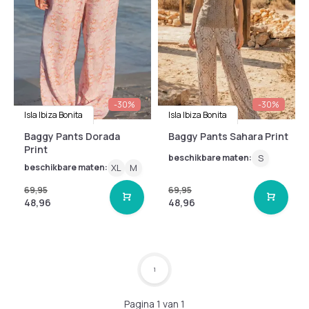
-30%
-30%
Isla Ibiza Bonita
Isla Ibiza Bonita
Baggy Pants Dorada
Baggy Pants Sahara Print
Print
beschikbare maten:
S
beschikbare maten:
XL
M
69,95
69,95
48,96
48,96
1
Pagina 1 van 1