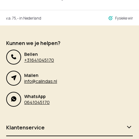
ng v.a. 75,- in Nederland
Fysieke winke
Kunnen we je helpen?
Bellen
+31641045170
Mailen
info@calindas.nl
WhatsApp
0641045170
Klantenservice