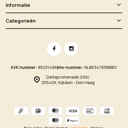
Informatie
Categorieën
KVK nummer:
85031496
btw-nummer:
NL863479388B01
Deltapromenade 293c
2554GX, Kijkduin - Den Haag