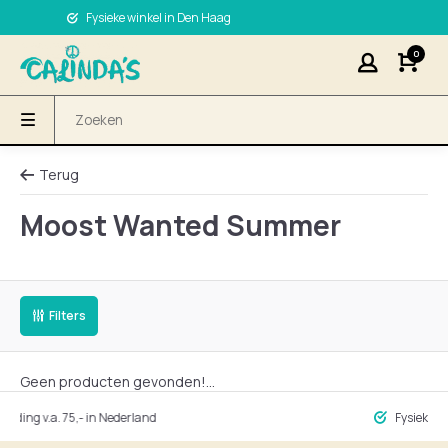
Fysieke winkel in Den Haag
0
Terug
Moost Wanted Summer
Filters
Geen producten gevonden!...
ng v.a. 75,- in Nederland
Fysieke winke