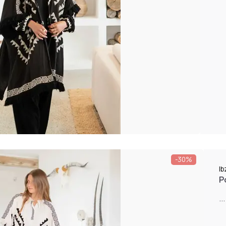
-30%
I
P
...