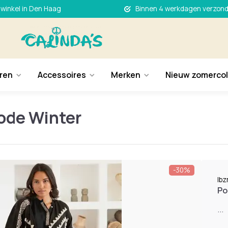
 winkel in Den Haag
Binnen 4 werkdagen verzon
ren
Accessoires
Merken
Nieuw zomercol
ode Winter
-30%
Ib
Po
...