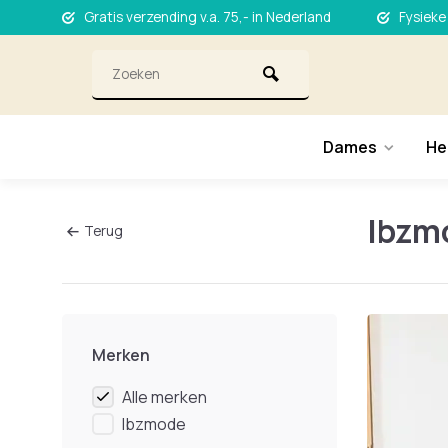
Gratis verzending v.a. 75,- in Nederland
Fysieke
Dames
He
Ibzm
Terug
Merken
Alle merken
Ibzmode