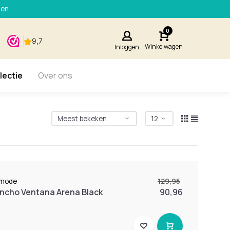
den
0
Winkelwagen
Inloggen
lectie
Over ons
zmode
129,95
ncho Ventana Arena Black
90,96