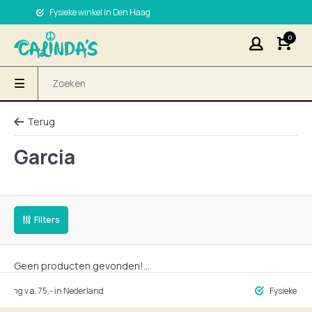
Fysieke winkel in Den Haag
0
Terug
Garcia
Filters
Geen producten gevonden!...
ng v.a. 75,- in Nederland
Fysieke winke