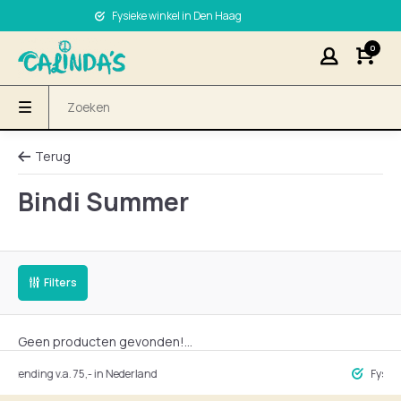
Fysieke winkel in Den Haag
0
Terug
Bindi Summer
Filters
Geen producten gevonden!...
ding v.a. 75,- in Nederland
Fysieke wink