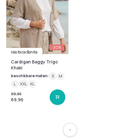
-30%
Isla Ibiza Bonita
Cardigan Baggy Trigo
Khaki
beschikbare maten:
S
M
L
XXL
XL
99,95
69,96
1