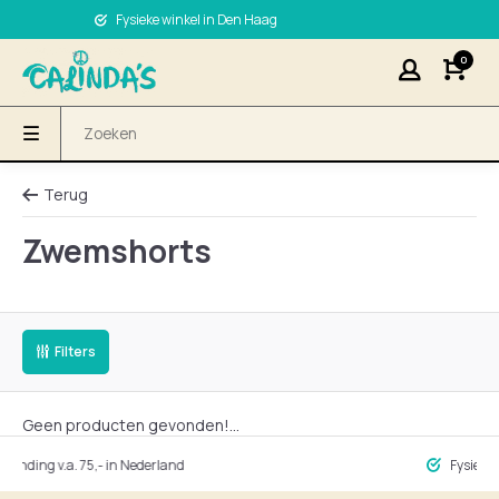
Fysieke winkel in Den Haag
0
Terug
Zwemshorts
Filters
Geen producten gevonden!...
ng v.a. 75,- in Nederland
Fysieke winke