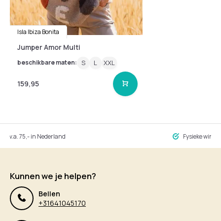
Isla Ibiza Bonita
Jumper Amor Multi
beschikbare maten:
S
L
XXL
159,95
ng v.a. 75,- in Nederland
Fysieke winke
Kunnen we je helpen?
Bellen
+31641045170