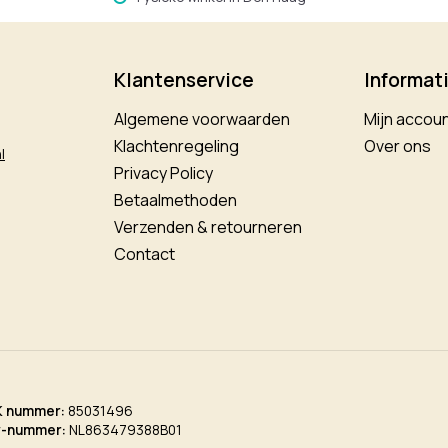
Klantenservice
Informat
Algemene voorwaarden
Mijn accou
Klachtenregeling
Over ons
l
Privacy Policy
Betaalmethoden
Verzenden & retourneren
Contact
K nummer:
85031496
w-nummer:
NL863479388B01