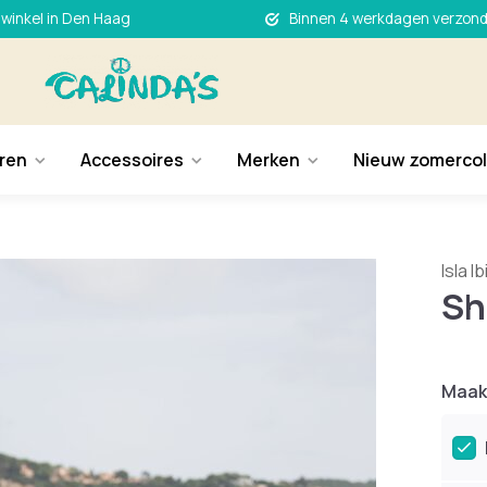
 winkel in Den Haag
Binnen 4 werkdagen verzon
ren
Accessoires
Merken
Nieuw zomercol
Isla I
Sh
Maak