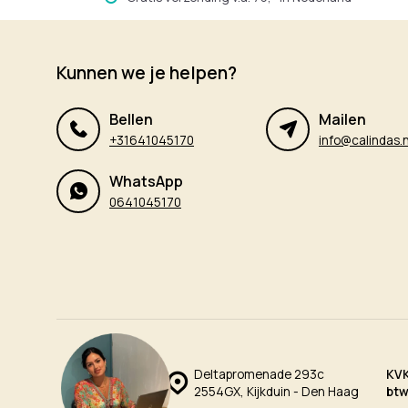
Kunnen we je helpen?
Bellen
Mailen
+31641045170
info@calindas.n
WhatsApp
0641045170
Deltapromenade 293c
KV
2554GX, Kijkduin - Den Haag
bt