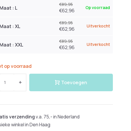
€89,95
Maat : L
Op voorraad
€62,96
€89,95
Maat : XL
Uitverkocht
€62,96
€89,95
Maat : XXL
Uitverkocht
€62,96
et op voorraad
+
Toevoegen
atis verzending
v.a. 75,- in Nederland
sieke winkel in Den Haag