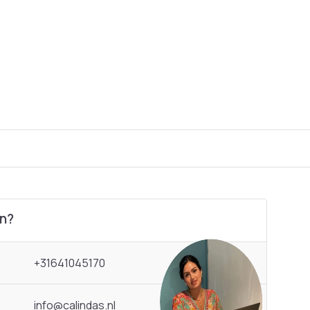
en?
+31641045170
info@calindas.nl