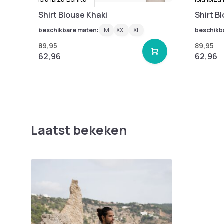
Shirt Blouse Khaki
Shirt B
beschikbare maten:
M
XXL
XL
beschikb
89,95
89,95
62,96
62,96
Laatst bekeken