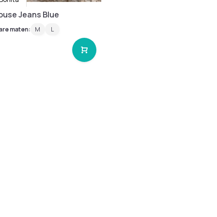
louse Jeans Blue
are maten:
M
L