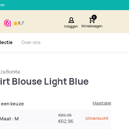
den
0
Winkelwagen
Inloggen
lectie
Over ons
biza Bonita
irt Blouse Light Blue
 een keuze
Maattabel
€89,95
Maat : M
Uitverkocht
€62,96