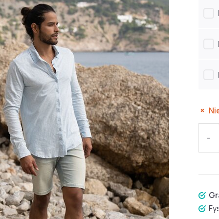
Ni
-
Gr
Fy