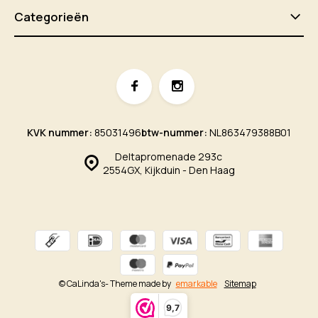
Categorieën
KVK nummer:
85031496
btw-nummer:
NL863479388B01
Deltapromenade 293c
2554GX, Kijkduin - Den Haag
© CaLinda's
- Theme made by
emarkable
Sitemap
9,7