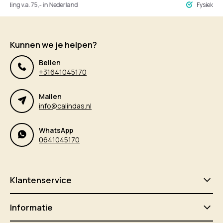
ng v.a. 75,- in Nederland
Fysieke winke
Kunnen we je helpen?
Bellen
+31641045170
Mailen
info@calindas.nl
WhatsApp
0641045170
Klantenservice
Informatie