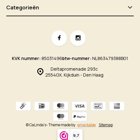
Categorieën
KVK nummer:
85031496
btw-nummer:
NL863479388B01
Deltapromenade 293c
2554GX, Kijkduin - Den Haag
© CaLinda's
- Theme made by
emarkable
Sitemap
9,7