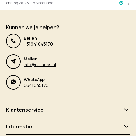
ng v.a. 75,- in Nederland
Fysieke winke
Kunnen we je helpen?
Bellen
+31641045170
Mailen
info@calindas.nl
WhatsApp
0641045170
Klantenservice
Informatie