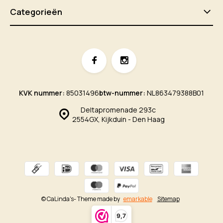
Categorieën
KVK nummer:
85031496
btw-nummer:
NL863479388B01
Deltapromenade 293c
2554GX, Kijkduin - Den Haag
© CaLinda's
- Theme made by
emarkable
Sitemap
9,7