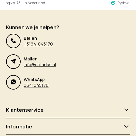
ng v.a. 75,- in Nederland
Fysieke winke
Kunnen we je helpen?
Bellen
+31641045170
Mailen
info@calindas.nl
WhatsApp
0641045170
Klantenservice
Informatie