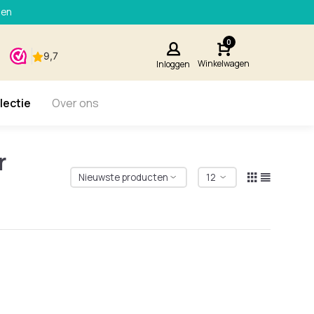
den
0
Winkelwagen
Inloggen
lectie
Over ons
r