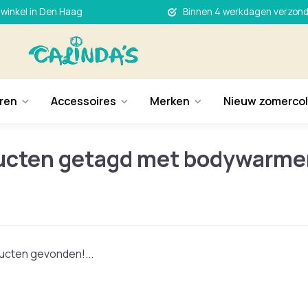
 winkel in Den Haag
Binnen 4 werkdagen verzon
ren
Accessoires
Merken
Nieuw zomercol
ucten getagd met bodywarme
cten gevonden!...