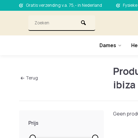
Gratis verzending v.a. 75,- in Nederland
Fysieke
Dames
He
Prod
Terug
ibiza
Geen produ
Prijs