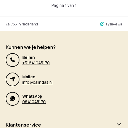
Pagina 1 van 1
ng v.a. 75,- in Nederland
Fysieke winke
Kunnen we je helpen?
Bellen
+31641045170
Mailen
info@calindas.nl
WhatsApp
0641045170
Klantenservice