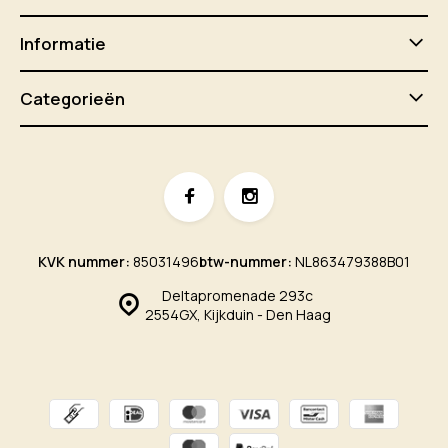
Informatie
Categorieën
KVK nummer:
85031496
btw-nummer:
NL863479388B01
Deltapromenade 293c
2554GX, Kijkduin - Den Haag