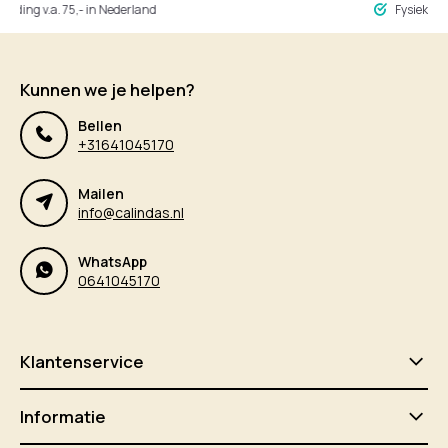
ng v.a. 75,- in Nederland
Fysieke winke
Kunnen we je helpen?
Bellen
+31641045170
Mailen
info@calindas.nl
WhatsApp
0641045170
Klantenservice
Informatie