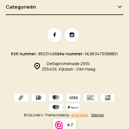
Categorieën
KVK nummer:
85031496
btw-nummer:
NL863479388B01
Deltapromenade 293c
2554GX, Kijkduin - Den Haag
© CaLinda's
- Theme made by
emarkable
Sitemap
9,7