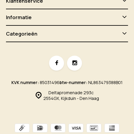
Klantenservice
Informatie
Categorieën
KVK nummer:
85031496
btw-nummer:
NL863479388B01
Deltapromenade 293c
2554GX, Kijkduin - Den Haag