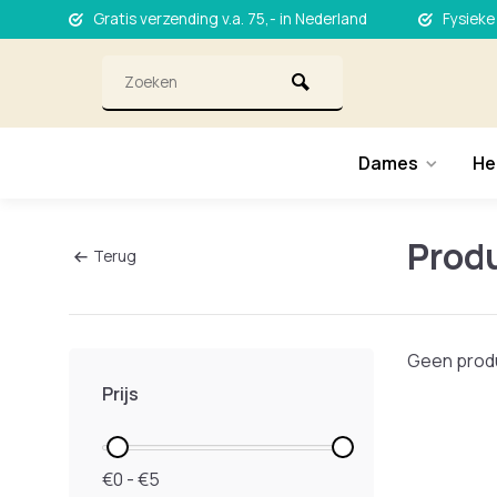
Gratis verzending v.a. 75,- in Nederland
Fysieke
Dames
He
Prod
Terug
Geen produ
Prijs
€0 - €5