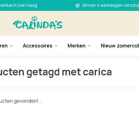
 winkel in Den Haag
Binnen 4 werkdagen verzon
ren
Accessoires
Merken
Nieuw zomercol
ucten getagd met carica
cten gevonden!...