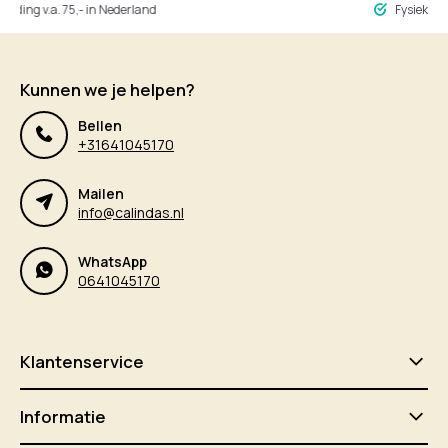
ng v.a. 75,- in Nederland
Fysieke winke
Kunnen we je helpen?
Bellen
+31641045170
Mailen
info@calindas.nl
WhatsApp
0641045170
Klantenservice
Informatie