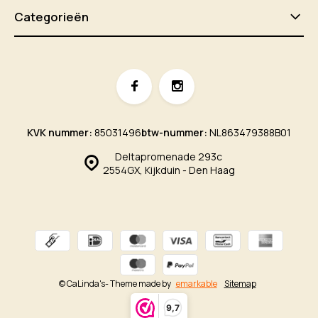
Categorieën
KVK nummer:
85031496
btw-nummer:
NL863479388B01
Deltapromenade 293c
2554GX, Kijkduin - Den Haag
© CaLinda's
- Theme made by
emarkable
Sitemap
9,7