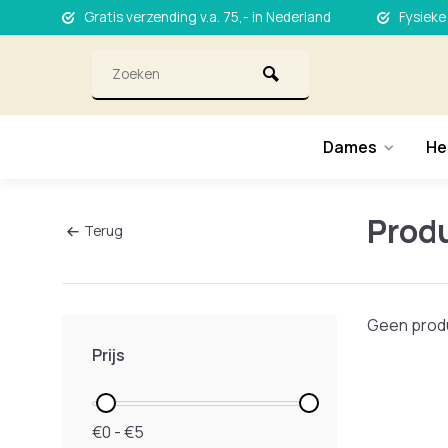
Gratis verzending v.a. 75,- in Nederland
Fysieke
Dames
He
Produ
Terug
Geen produ
Prijs
€0 - €5