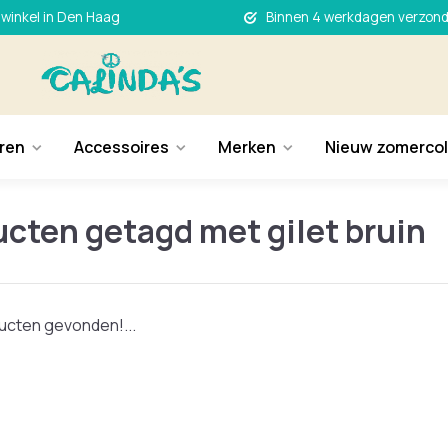
 winkel in Den Haag
Binnen 4 werkdagen verzon
ren
Accessoires
Merken
Nieuw zomercol
cten getagd met gilet bruin
cten gevonden!...