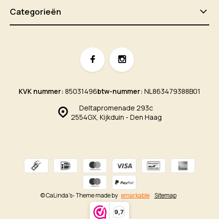
Categorieën
KVK nummer:
85031496
btw-nummer:
NL863479388B01
Deltapromenade 293c
2554GX, Kijkduin - Den Haag
© CaLinda's
- Theme made by
emarkable
Sitemap
9,7