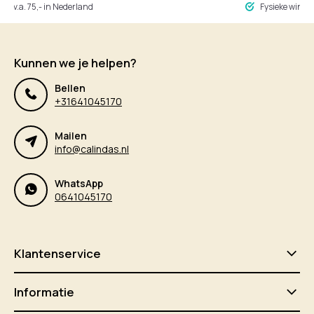
ng v.a. 75,- in Nederland
Fysieke winke
Kunnen we je helpen?
Bellen
+31641045170
Mailen
info@calindas.nl
WhatsApp
0641045170
Klantenservice
Informatie