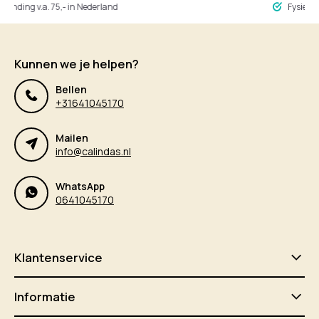
ing v.a. 75,- in Nederland
Fysieke winke
Kunnen we je helpen?
Bellen
+31641045170
Mailen
info@calindas.nl
WhatsApp
0641045170
Klantenservice
Informatie