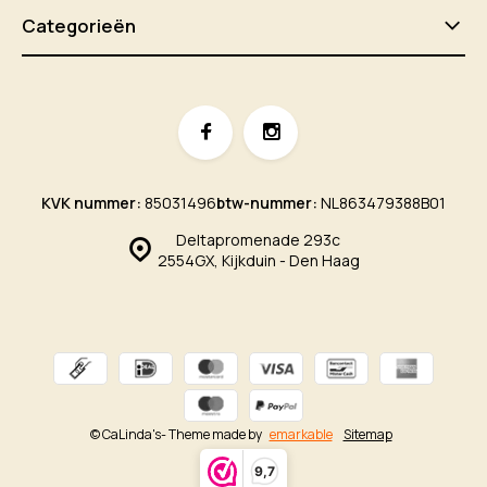
Categorieën
KVK nummer:
85031496
btw-nummer:
NL863479388B01
Deltapromenade 293c
2554GX, Kijkduin - Den Haag
© CaLinda's
- Theme made by
emarkable
Sitemap
9,7