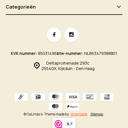
Categorieën
KVK nummer:
85031496
btw-nummer:
NL863479388B01
Deltapromenade 293c
2554GX, Kijkduin - Den Haag
© CaLinda's
- Theme made by
emarkable
Sitemap
9,7