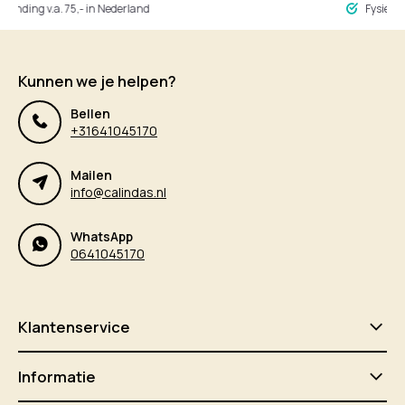
ng v.a. 75,- in Nederland
Fysieke winke
Kunnen we je helpen?
Bellen
+31641045170
Mailen
info@calindas.nl
WhatsApp
0641045170
Klantenservice
Informatie