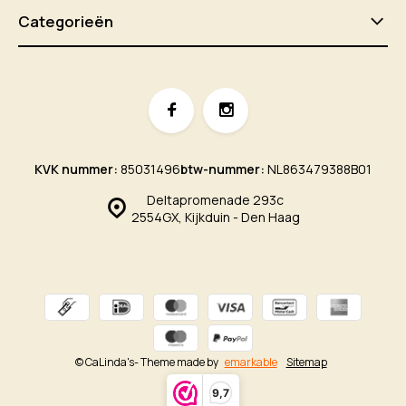
Categorieën
KVK nummer:
85031496
btw-nummer:
NL863479388B01
Deltapromenade 293c
2554GX, Kijkduin - Den Haag
© CaLinda's
- Theme made by
emarkable
Sitemap
9,7