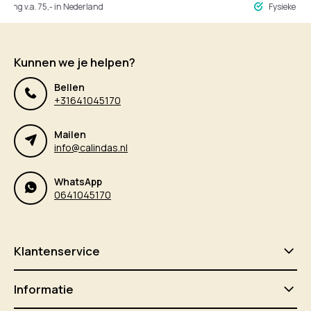
ng v.a. 75,- in Nederland
Fysieke winke
Kunnen we je helpen?
Bellen
+31641045170
Mailen
info@calindas.nl
WhatsApp
0641045170
Klantenservice
Informatie