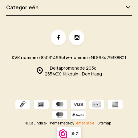
Categorieën
KVK nummer:
85031496
btw-nummer:
NL863479388B01
Deltapromenade 293c
2554GX, Kijkduin - Den Haag
© CaLinda's
- Theme made by
emarkable
Sitemap
9,7