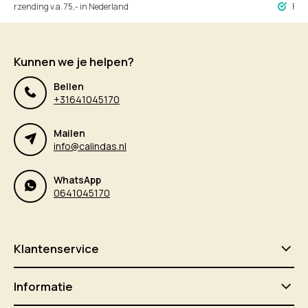
ding v.a. 75,- in Nederland
Fysieke wink
Kunnen we je helpen?
Bellen
+31641045170
Mailen
info@calindas.nl
WhatsApp
0641045170
Klantenservice
Informatie