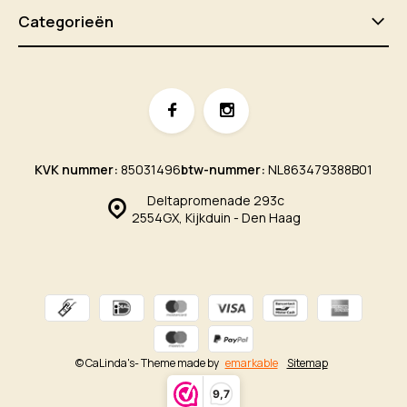
Categorieën
KVK nummer:
85031496
btw-nummer:
NL863479388B01
Deltapromenade 293c
2554GX, Kijkduin - Den Haag
© CaLinda's
- Theme made by
emarkable
Sitemap
9,7