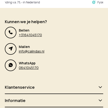
ng v.a. 75,- in Nederland
Fysieke winke
Kunnen we je helpen?
Bellen
+31641045170
Mailen
info@calindas.nl
WhatsApp
0641045170
Klantenservice
Informatie