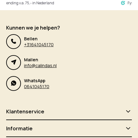
ing v.a. 75,- in Nederland
Fysieke winke
Kunnen we je helpen?
Bellen
+31641045170
Mailen
info@calindas.nl
WhatsApp
0641045170
Klantenservice
Informatie