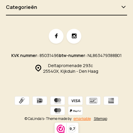
Categorieën
KVK nummer:
85031496
btw-nummer:
NL863479388B01
Deltapromenade 293c
2554GX, Kijkduin - Den Haag
© CaLinda's
- Theme made by
emarkable
Sitemap
9,7