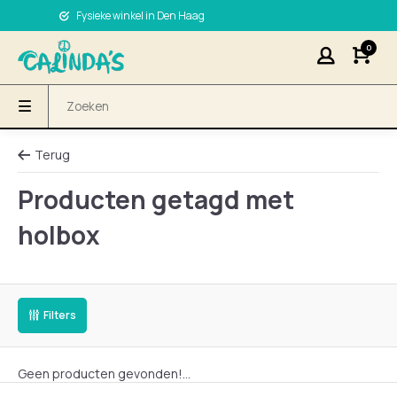
Fysieke winkel in Den Haag
0
Terug
Producten getagd met
holbox
Filters
Geen producten gevonden!...