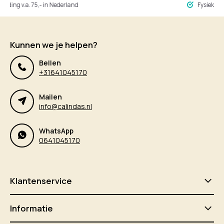
ng v.a. 75,- in Nederland
Fysieke winke
Kunnen we je helpen?
Bellen
+31641045170
Mailen
info@calindas.nl
WhatsApp
0641045170
Klantenservice
Informatie