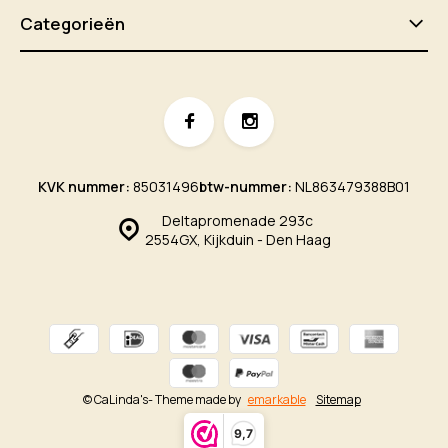
Categorieën
KVK nummer:
85031496
btw-nummer:
NL863479388B01
Deltapromenade 293c
2554GX, Kijkduin - Den Haag
© CaLinda's
- Theme made by
emarkable
Sitemap
9,7