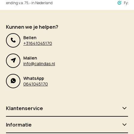
ing v.a. 75,- in Nederland
Fysieke winke
Kunnen we je helpen?
Bellen
+31641045170
Mailen
info@calindas.nl
WhatsApp
0641045170
Klantenservice
Informatie