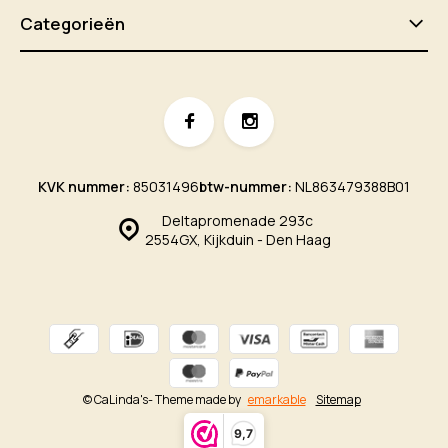
Categorieën
KVK nummer:
85031496
btw-nummer:
NL863479388B01
Deltapromenade 293c
2554GX, Kijkduin - Den Haag
© CaLinda's
- Theme made by
emarkable
Sitemap
9,7