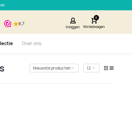
den
0
Winkelwagen
Inloggen
lectie
Over ons
s