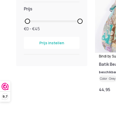
Prijs
€0 - €45
Prijs instellen
Bindi by S
Batik B
beschikba
Color : Grey
44,95
9,7