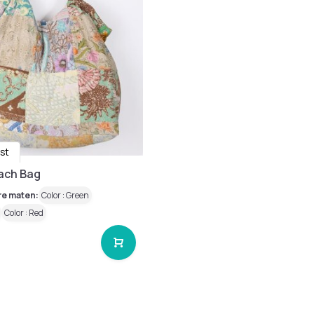
ust
each Bag
re maten:
Color : Green
Color : Red