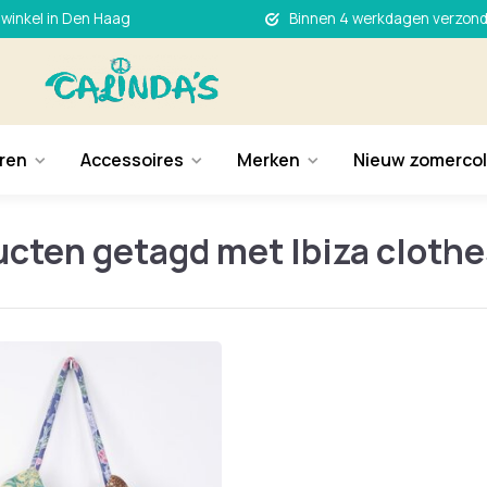
 winkel in Den Haag
Binnen 4 werkdagen verzon
ren
Accessoires
Merken
Nieuw zomercol
cten getagd met Ibiza clothe