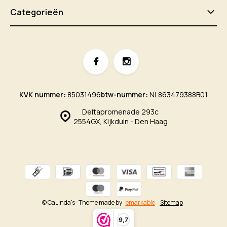
Categorieën
KVK nummer:
85031496
btw-nummer:
NL863479388B01
Deltapromenade 293c
2554GX, Kijkduin - Den Haag
© CaLinda's
- Theme made by
emarkable
Sitemap
9,7