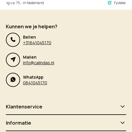
ng v.a. 75,- in Nederland
Fysieke winke
Kunnen we je helpen?
Bellen
+31641045170
Mailen
info@calindas.nl
WhatsApp
0641045170
Klantenservice
Informatie