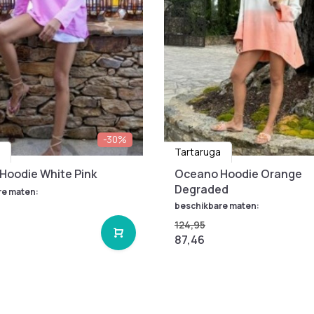
-30%
Tartaruga
Hoodie White Pink
Oceano Hoodie Orange
Degraded
re maten:
beschikbare maten:
124,95
87,46