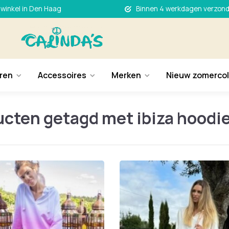
 winkel in Den Haag
Binnen 4 werkdagen verzon
ren
Accessoires
Merken
Nieuw zomercol
cten getagd met ibiza hoodi