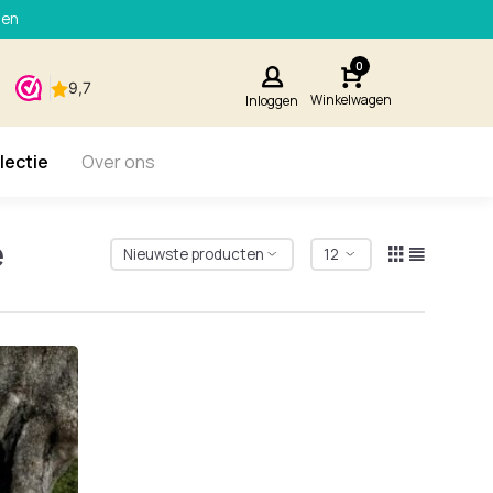
den
0
Winkelwagen
Inloggen
lectie
Over ons
e