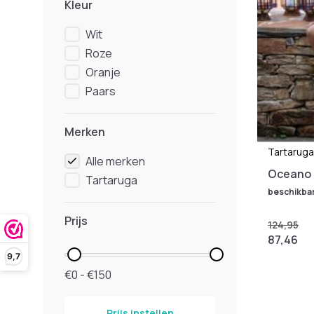
Kleur
Wit
Roze
Oranje
Paars
Merken
Tartaruga
Alle merken
Oceano 
Tartaruga
beschikba
Prijs
124,95
87,46
9,7
€0 - €150
Prijs instellen