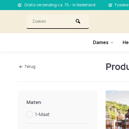
Gratis verzending v.a. 75,- in Nederland
Fysieke
Dames
He
Produ
Terug
Maten
1-Maat