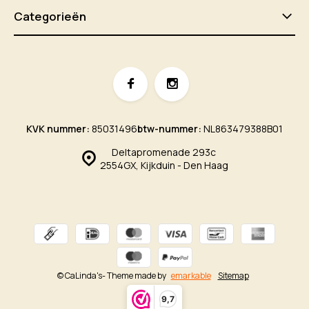
Categorieën
KVK nummer:
85031496
btw-nummer:
NL863479388B01
Deltapromenade 293c
2554GX, Kijkduin - Den Haag
© CaLinda's
- Theme made by
emarkable
Sitemap
9,7