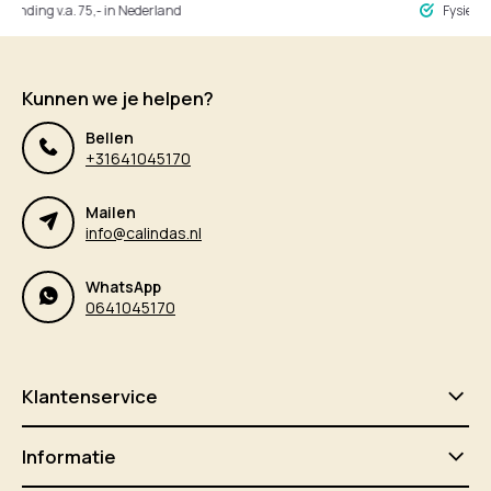
ng v.a. 75,- in Nederland
Fysieke winke
Kunnen we je helpen?
Bellen
+31641045170
Mailen
info@calindas.nl
WhatsApp
0641045170
Klantenservice
Informatie