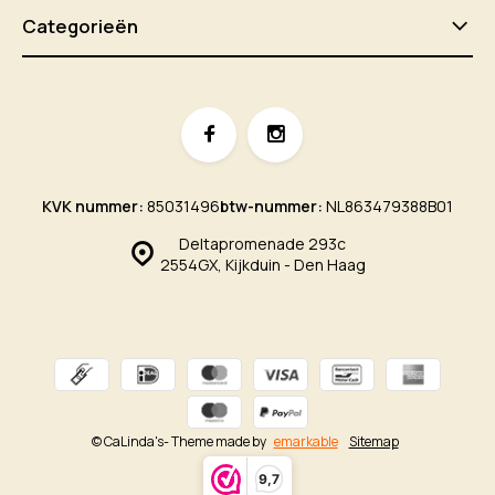
Categorieën
KVK nummer:
85031496
btw-nummer:
NL863479388B01
Deltapromenade 293c
2554GX, Kijkduin - Den Haag
© CaLinda's
- Theme made by
emarkable
Sitemap
9,7