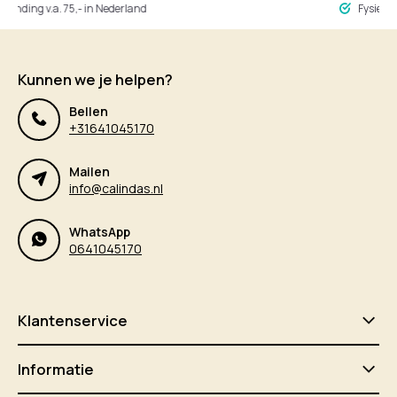
ng v.a. 75,- in Nederland
Fysieke winke
Kunnen we je helpen?
Bellen
+31641045170
Mailen
info@calindas.nl
WhatsApp
0641045170
Klantenservice
Informatie